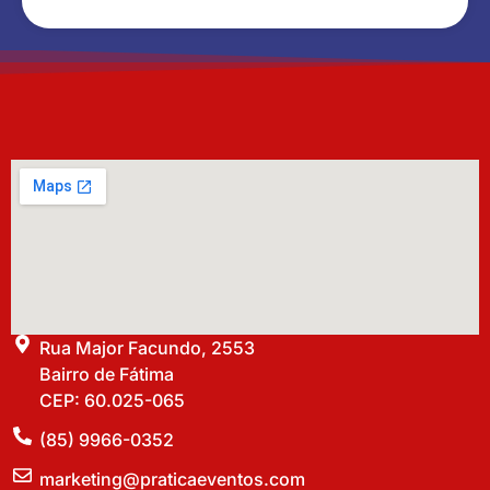
Rua Major Facundo, 2553
Bairro de Fátima
CEP: 60.025-065
(85) 9966-0352
marketing@praticaeventos.com