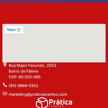
Rua Major Facundo, 2553
Bairro de Fátima
CEP: 60.025-065
(85) 9966-0352
marketing@praticaeventos.com