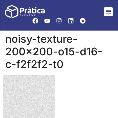
noisy-texture-
200×200-o15-d16-
c-f2f2f2-t0